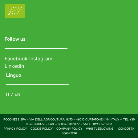
Follow us
Facebook
Instagram
Linkedin
Lingua
IT / EN
FOODNESS SPA – VIA DELL’AGRICOLTURA, 8/10 – 46010 CURTATONE (MN) ITALY – TEL +39
0376 348377 – FAX +39 0376 347077 – VAT IT 01930570203
PRIVACY POLICY
–
COOKIE POLICY
–
COMPANY POLICY –
WHISTLEBLOWING –
CONDOTTA
FORNITORI