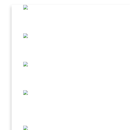
CAFFÈ AL GINSENG
BEVANDA D’ORZO
SPECIALITÀ IN TAZZINA
CREMA FREDDA CAFFÈ