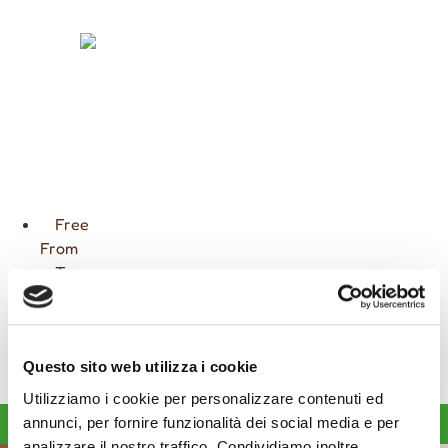
FARCITURE
CIOCCOLATA
CALDA
GOURMET
Free
From
Top
Ingredients
Impegno
Contatti
Diventa
Questo sito web utilizza i cookie
Partner
Utilizziamo i cookie per personalizzare contenuti ed
annunci, per fornire funzionalità dei social media e per
Diventa partner
analizzare il nostro traffico. Condividiamo inoltre