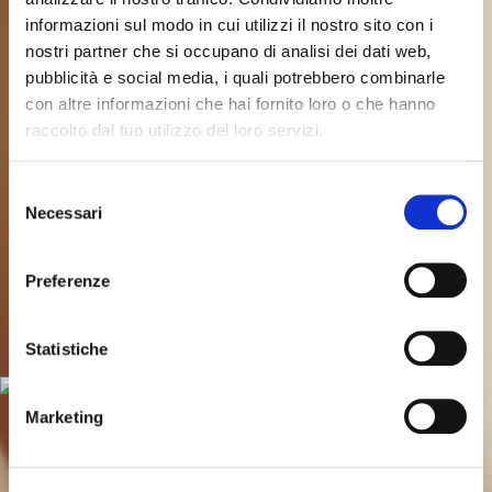
informazioni sul modo in cui utilizzi il nostro sito con i
nostri partner che si occupano di analisi dei dati web,
pubblicità e social media, i quali potrebbero combinarle
Farciture
con altre informazioni che hai fornito loro o che hanno
raccolto dal tuo utilizzo dei loro servizi.
Una nuova era per la colazione con le irresistibili
Farciture FoodNess! Offri ai tuoi clienti
Selezione
un’esperienza unica, dove la freschezza della frutta
Necessari
del
e la golosità delle creme si fondono in una scelta
consenso
infinita di sapori. Ogni giorno sarà un’avventura
gustativa diversa per una vera rivoluzione della
Preferenze
colazione.
Scopri tutti
Statistiche
Marketing