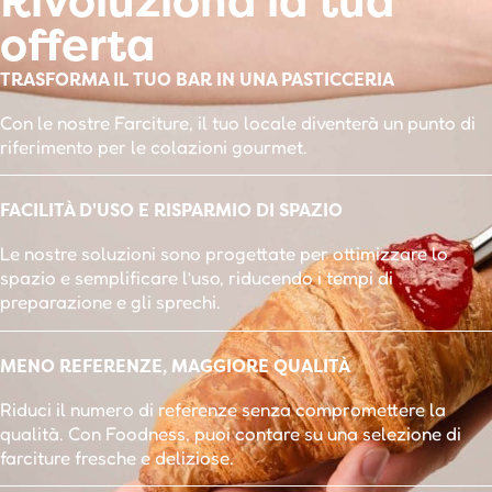
Rivoluziona la tua
offerta
TRASFORMA IL TUO BAR IN UNA PASTICCERIA
Con le nostre Farciture, il tuo locale diventerà un punto di
riferimento per le colazioni gourmet.
FACILITÀ D'USO E RISPARMIO DI SPAZIO
Le nostre soluzioni sono progettate per ottimizzare lo
spazio e semplificare l’uso, riducendo i tempi di
preparazione e gli sprechi.
MENO REFERENZE, MAGGIORE QUALITÀ
Riduci il numero di referenze senza compromettere la
qualità. Con Foodness, puoi contare su una selezione di
farciture fresche e deliziose.