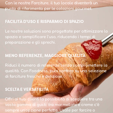
Con le nostre Farciture, il tuo locale diventerà un
punto di riferimento per le colazioni gourmet.
FACILITÀ D'USO E RISPARMIO DI SPAZIO
Le nostre soluzioni sono progettate per ottimizzare lo
spazio e semplificare l’uso, riducendo i tempi di
preparazione e gli sprechi.
MENO REFERENZE, MAGGIORE QUALITÀ
Riduci il numero di referenze senza compromettere la
qualità. Con Foodness, puoi contare su una selezione
di farciture fresche e deliziose.
SCELTA E VERSATILITÀ
Offri ai tuoi clienti la possibilità di scegliere tra una
vasta gamma di gusti: tra marmellate e creme c’è
sempre un’opzione perfetta. Usale per farcire o