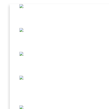
CAFFÈ AL GINSENG
BEVANDA D’ORZO
SPECIALITÀ IN TAZZINA
CREMA FREDDA CAFFÈ