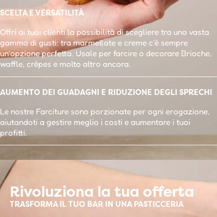
SCELTA E VERSATILITÀ
Offri ai tuoi clienti la possibilità di scegliere tra una vasta
gamma di gusti: tra marmellate e creme c’è sempre
un’opzione perfetta. Usale per farcire o decorare Brioche,
waffle, crêpes e molto altro ancora.
AUMENTO DEI GUADAGNI E RIDUZIONE DEGLI SPRECHI
Le nostre Farciture sono porzionate per ogni erogazione,
aiutandoti a gestire meglio i costi e aumentare i tuoi
profitti.
Rivoluziona la tua offerta
TRASFORMA IL TUO BAR IN UNA PASTICCERIA