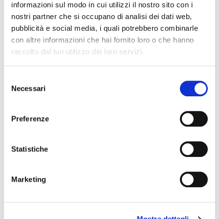
informazioni sul modo in cui utilizzi il nostro sito con i
nostri partner che si occupano di analisi dei dati web,
pubblicità e social media, i quali potrebbero combinarle
CREMA
FREDDA
con altre informazioni che hai fornito loro o che hanno
CAFFÈ
raccolto dal tuo utilizzo dei loro servizi.
Selezione
Necessari
del
consenso
Preferenze
Statistiche
CREME
FREDDE
Marketing
Mostra dettagli