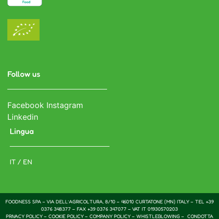
Follow us
Facebook
Instagram
Linkedin
Lingua
IT / EN
FOODNESS SPA – VIA DELL’AGRICOLTURA, 8/10 – 46010 CURTATONE (MN) ITALY – TEL +39
0376 348377 – FAX +39 0376 347077 – VAT IT 01930570203
PRIVACY POLICY
–
COOKIE POLICY
–
COMPANY POLICY –
WHISTLEBLOWING –
CONDOTTA