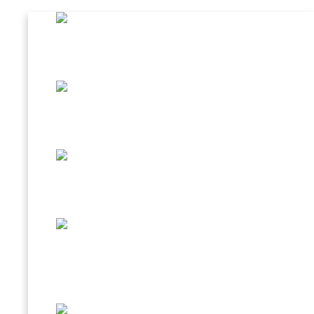
CAFFÈ AL GINSENG
BEVANDA D’ORZO
SPECIALITÀ IN TAZZINA
CREMA FREDDA CAFFÈ