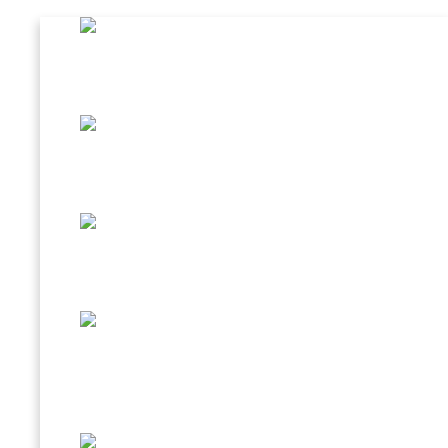
CAFFÈ AL GINSENG
BEVANDA D’ORZO
SPECIALITÀ IN TAZZINA
CREMA FREDDA CAFFÈ