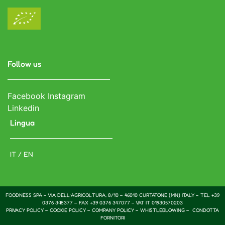
Follow us
Facebook
Instagram
Linkedin
Lingua
IT / EN
FOODNESS SPA – VIA DELL’AGRICOLTURA, 8/10 – 46010 CURTATONE (MN) ITALY – TEL +39
0376 348377 – FAX +39 0376 347077 – VAT IT 01930570203
PRIVACY POLICY
–
COOKIE POLICY
–
COMPANY POLICY –
WHISTLEBLOWING –
CONDOTTA
FORNITORI