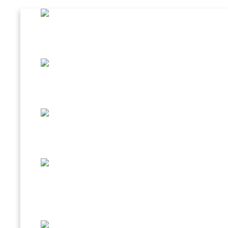
CAFFÈ AL GINSENG
BEVANDA D’ORZO
SPECIALITÀ IN TAZZINA
CREMA FREDDA CAFFÈ