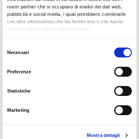
nostri partner che si occupano di analisi dei dati web,
pubblicità e social media, i quali potrebbero combinarle
CREMA
con altre informazioni che hai fornito loro o che hanno
FREDDA
CAFFÈ
raccolto dal tuo utilizzo dei loro servizi.
Selezione
Necessari
del
consenso
Preferenze
Statistiche
CREME
FREDDE
Marketing
Mostra dettagli