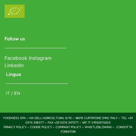
Follow us
Facebook
Instagram
Linkedin
Lingua
IT / EN
FOODNESS SPA – VIA DELL’AGRICOLTURA, 8/10 – 46010 CURTATONE (MN) ITALY – TEL +39
0376 348377 – FAX +39 0376 347077 – VAT IT 01930570203
PRIVACY POLICY
–
COOKIE POLICY
–
COMPANY POLICY –
WHISTLEBLOWING –
CONDOTTA
FORNITORI