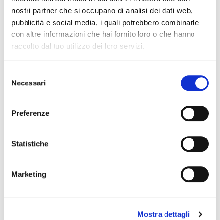
nostri partner che si occupano di analisi dei dati web,
pubblicità e social media, i quali potrebbero combinarle
CREMA
con altre informazioni che hai fornito loro o che hanno
FREDDA
CAFFÈ
raccolto dal tuo utilizzo dei loro servizi.
Selezione
Necessari
del
consenso
Preferenze
Statistiche
CREME
FREDDE
Marketing
Mostra dettagli