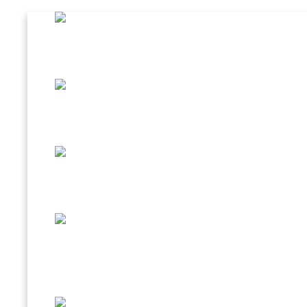
CAFFÈ AL GINSENG
BEVANDA D’ORZO
SPECIALITÀ IN TAZZINA
CREMA FREDDA CAFFÈ