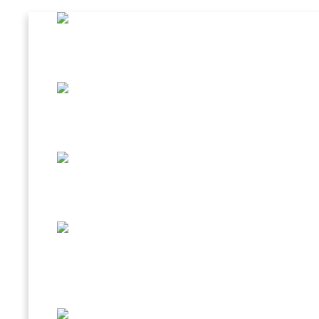
GINSENG COFFEE
BARLEY DRINK
SPECIALTIES IN A CUP
COLD COFFEE CREAM