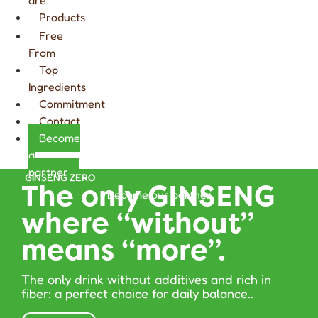
Products
Free
From
Top
Ingredients
Commitment
Contact
Become
a
partner
GINSENG ZERO
The only GINSENG
Become our partner
where “without”
means “more”.
The only drink without additives and rich in
fiber: a perfect choice for daily balance..