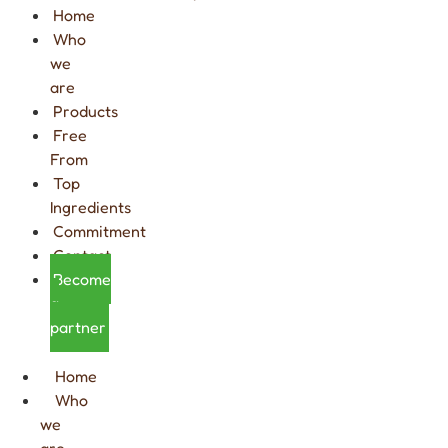
Home
Who
we
are
Products
Free
From
Top
Ingredients
Commitment
Contact
Become
a
partner
Home
Who
we
are