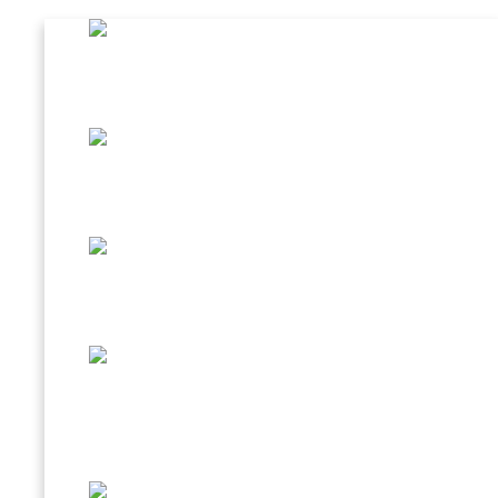
CAFFÈ AL GINSENG
BEVANDA D’ORZO
SPECIALITÀ IN TAZZINA
CREMA FREDDA CAFFÈ