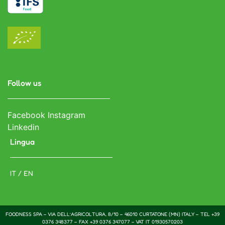
Follow us
Facebook
Instagram
Linkedin
Lingua
IT / EN
FOODNESS SPA – VIA DELL’AGRICOLTURA, 8/10 – 46010 CURTATONE (MN) ITALY – TEL +39
0376 348377 – FAX +39 0376 347077 – VAT IT 01930570203